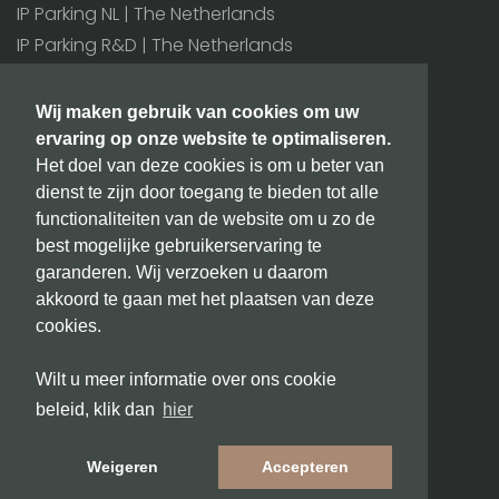
IP Parking NL | The Netherlands
IP Parking R&D | The Netherlands
IP Parking BE | Belgium
Wij maken gebruik van cookies om uw
Alle kantoren >
ervaring op onze website te optimaliseren.
Het doel van deze cookies is om u beter van
Extra
dienst te zijn door toegang te bieden tot alle
BIC/SWIFT: INGBNL2A
functionaliteiten van de website om u zo de
KvK nummer: 171 80 180
best mogelijke gebruikerservaring te
BTW nummer: NL815432811B01
garanderen. Wij verzoeken u daarom
akkoord te gaan met het plaatsen van deze
cookies.
info@ipparking.nl
Wilt u meer informatie over ons cookie
Copyright © 2026 IPParking.
beleid, klik dan
hier
Algemene voorwaarden
Privacy
Weigeren
Accepteren