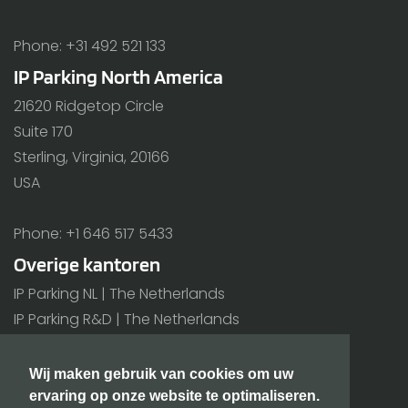
Phone: +31 492 521 133
IP Parking North America
21620 Ridgetop Circle
Suite 170
Sterling, Virginia, 20166
USA
Phone: +1 646 517 5433
Overige kantoren
IP Parking NL | The Netherlands
IP Parking R&D | The Netherlands
IP Parking BE | Belgium
Wij maken gebruik van cookies om uw
Alle kantoren >
ervaring op onze website te optimaliseren.