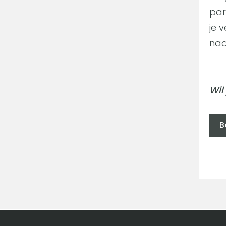
par
je 
naa
Wil
B