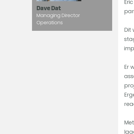
Eri
Dave Dat
par
Managing Director
Operations
Dit
sta
imp
Er 
ass
pro
Erge
rea
Met
laa