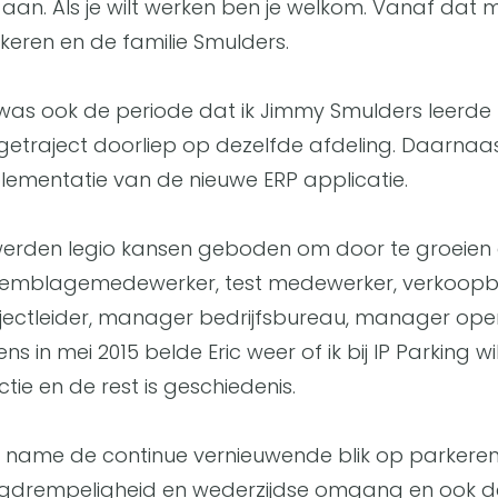
c aan. Als je wilt werken ben je welkom. Vanaf d
keren en de familie Smulders.
 was ook de periode dat ik Jimmy Smulders leerde k
getraject doorliep op dezelfde afdeling. Daarna
lementatie van de nieuwe ERP applicatie.
werden legio kansen geboden om door te groeien en
emblagemedewerker, test medewerker, verkoopbin
jectleider, manager bedrijfsbureau, manager oper
ns in mei 2015 belde Eric weer of ik bij IP Parking w
ctie en de rest is geschiedenis.
 name de continue vernieuwende blik op parkeren,
gdrempeligheid en wederzijdse omgang en ook de