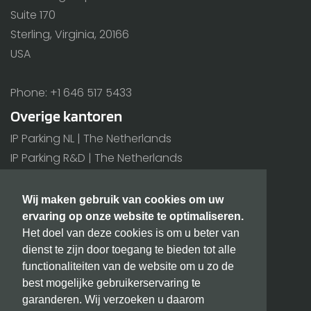
Suite 170
Sterling, Virginia, 20166
USA
Phone: +1 646 517 5433
Overige kantoren
IP Parking NL | The Netherlands
IP Parking R&D | The Netherlands
IP Parking BE | Belgium
Wij maken gebruik van cookies om uw
Alle kantoren >
ervaring op onze website te optimaliseren.
Het doel van deze cookies is om u beter van
Extra
dienst te zijn door toegang te bieden tot alle
BIC/SWIFT: INGBNL2A
functionaliteiten van de website om u zo de
KvK nummer: 171 80 180
best mogelijke gebruikerservaring te
BTW nummer: NL815432811B01
garanderen. Wij verzoeken u daarom