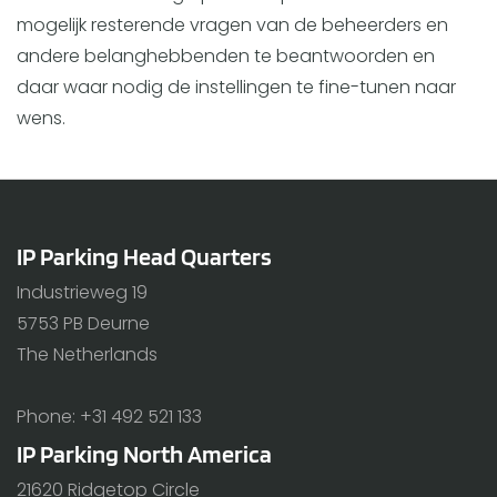
mogelijk resterende vragen van de beheerders en
andere belanghebbenden te beantwoorden en
daar waar nodig de instellingen te fine-tunen naar
wens.
IP Parking Head Quarters
Industrieweg 19
5753 PB Deurne
The Netherlands
Phone: +31 492 521 133
IP Parking North America
21620 Ridgetop Circle