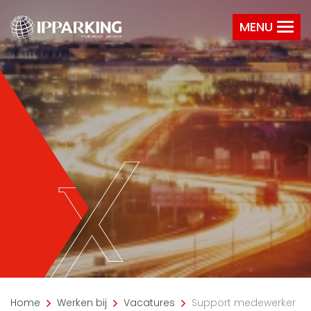
MENU
Home
Werken bij
Vacatures
Support medewerker