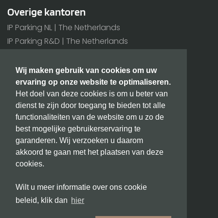
Overige kantoren
IP Parking NL | The Netherlands
IP Parking R&D | The Netherlands
IP Parking BE | Belgium
Wij maken gebruik van cookies om uw
Alle kantoren >
ervaring op onze website te optimaliseren.
Het doel van deze cookies is om u beter van
Extra
dienst te zijn door toegang te bieden tot alle
BIC/SWIFT: INGBNL2A
functionaliteiten van de website om u zo de
KvK nummer: 171 80 180
best mogelijke gebruikerservaring te
BTW nummer: NL815432811B01
garanderen. Wij verzoeken u daarom
akkoord te gaan met het plaatsen van deze
cookies.
info@ipparking.nl
Wilt u meer informatie over ons cookie
Copyright © 2026 IPParking.
beleid, klik dan
hier